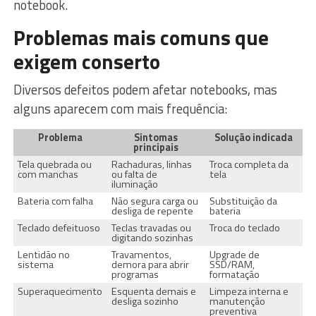
notebook.
Problemas mais comuns que
exigem conserto
Diversos defeitos podem afetar notebooks, mas
alguns aparecem com mais frequência:
Problema
Sintomas
Solução indicada
principais
Tela quebrada ou
Rachaduras, linhas
Troca completa da
com manchas
ou falta de
tela
iluminação
Bateria com falha
Não segura carga ou
Substituição da
desliga de repente
bateria
Teclado defeituoso
Teclas travadas ou
Troca do teclado
digitando sozinhas
Lentidão no
Travamentos,
Upgrade de
sistema
demora para abrir
SSD/RAM,
programas
formatação
Superaquecimento
Esquenta demais e
Limpeza interna e
desliga sozinho
manutenção
preventiva